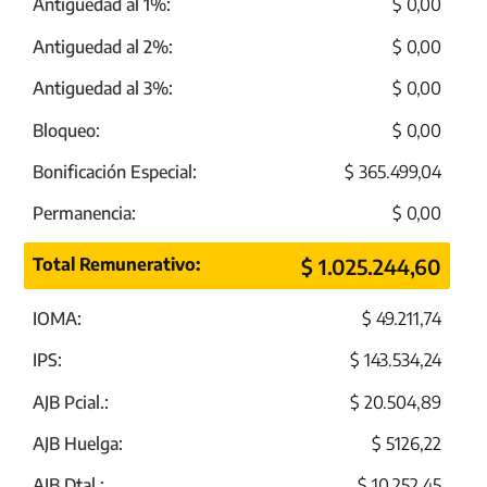
Antiguedad al 1%:
$ 0,00
Antiguedad al 2%:
$ 0,00
Antiguedad al 3%:
$ 0,00
Bloqueo:
$ 0,00
Bonificación Especial:
$ 365.499,04
Permanencia:
$ 0,00
Total Remunerativo:
$ 1.025.244,60
IOMA:
$ 49.211,74
IPS:
$ 143.534,24
AJB Pcial.:
$ 20.504,89
AJB Huelga:
$ 5126,22
AJB Dtal.:
$ 10.252,45